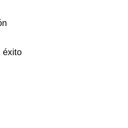
ón
 éxito